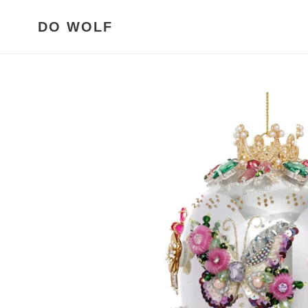
Meteen
naar
DO WOLF
de
content