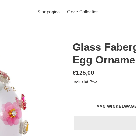
Startpagina
Onze Collecties
Glass Faberg
Egg Ornamen
Normale
€125,00
prijs
Inclusief Btw
AAN WINKELWAG
Product