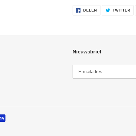
DELEN
TW
DELEN
TWITTER
OP
OP
FACEBOOK
TW
Nieuwsbrief