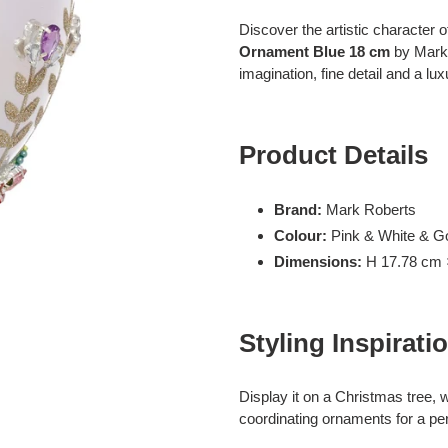
toegevoegen
Discover the artistic character o
aan
Ornament Blue 18 cm
by Mark R
je
imagination, fine detail and a lu
winkelwagen
Product Details
Brand:
Mark Roberts
Colour:
Pink & White & G
Dimensions:
H 17.78 cm 
Styling Inspirati
Display it on a Christmas tree, 
coordinating ornaments for a pe