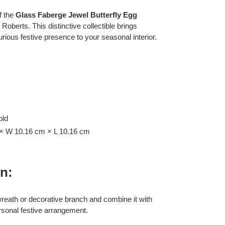
f the
Glass Faberge Jewel Butterfly Egg
oberts. This distinctive collectible brings
xurious festive presence to your seasonal interior.
old
× W 10.16 cm × L 10.16 cm
on:
wreath or decorative branch and combine it with
rsonal festive arrangement.