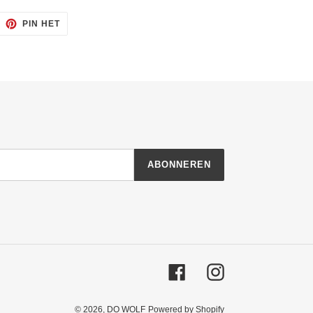
ITTEREN
PINNEN
PIN HET
OP
ITTER
PINTEREST
ABONNEREN
Facebook
Instagram
© 2026,
DO WOLF
Powered by Shopify