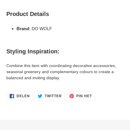
Product Details
Brand:
DO WOLF
Styling Inspiration:
Combine this item with coordinating decorative accessories,
seasonal greenery and complementary colours to create a
balanced and inviting display.
DELEN
TWITTEREN
PINNEN
DELEN
TWITTER
PIN HET
OP
OP
OP
FACEBOOK
TWITTER
PINTEREST