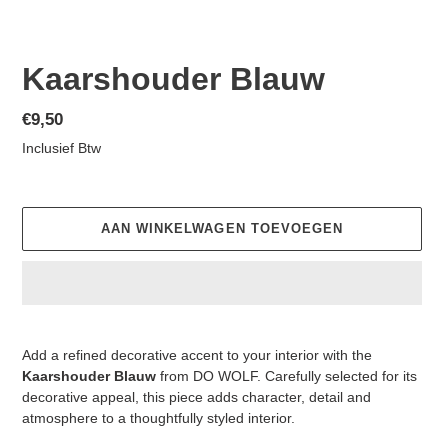
Kaarshouder Blauw
Normale
€9,50
prijs
Inclusief Btw
AAN WINKELWAGEN TOEVOEGEN
Product
toegevoegen
Add a refined decorative accent to your interior with the
aan
Kaarshouder Blauw
from DO WOLF. Carefully selected for its
je
decorative appeal, this piece adds character, detail and
winkelwagen
atmosphere to a thoughtfully styled interior.