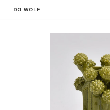
Meteen
naar
DO WOLF
de
content