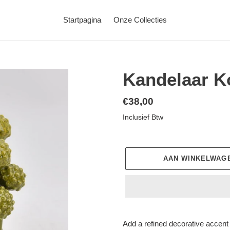
Startpagina
Onze Collecties
Kandelaar K
Normale
€38,00
prijs
Inclusief Btw
AAN WINKELWAG
Product
toegevoegen
Add a refined decorative accent t