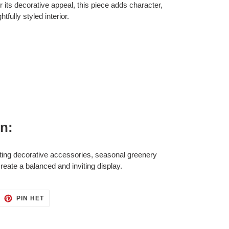
its decorative appeal, this piece adds character,
fully styled interior.
on:
ting decorative accessories, seasonal greenery
eate a balanced and inviting display.
ITTEREN
PINNEN
PIN HET
OP
ITTER
PINTEREST