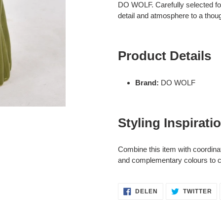
aan
DO WOLF. Carefully selected for 
je
detail and atmosphere to a thought
winkelwagen
Product Details
Brand:
DO WOLF
Styling Inspirati
Combine this item with coordina
and complementary colours to cr
DELEN
TW
DELEN
TWITTER
OP
OP
FACEBOOK
TW