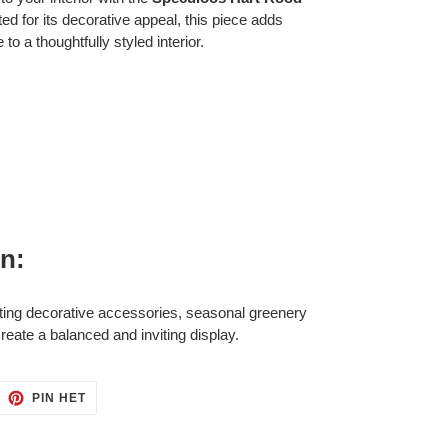
d for its decorative appeal, this piece adds
to a thoughtfully styled interior.
on:
ting decorative accessories, seasonal greenery
eate a balanced and inviting display.
ITTEREN
PINNEN
PIN HET
OP
ITTER
PINTEREST