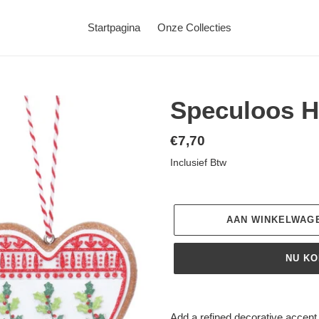
Startpagina
Onze Collecties
Speculoos H
Normale
€7,70
prijs
Inclusief Btw
AAN WINKELWAG
NU K
Product
toegevoegen
Add a refined decorative accent t