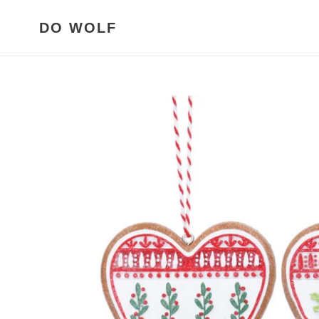
Meteen
naar
DO WOLF
de
content