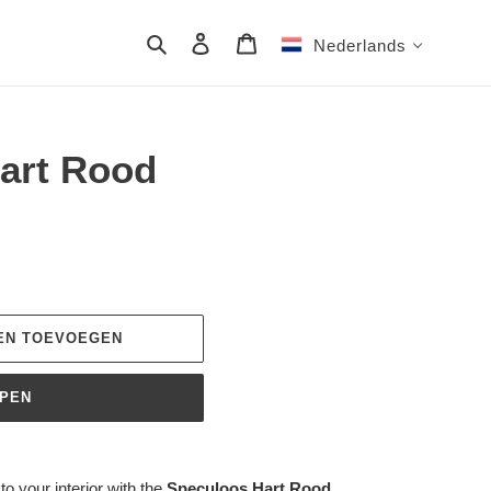
Zoeken
Aanmelden
Winkelwagen
Nederlands
art Rood
EN TOEVOEGEN
OPEN
o your interior with the
Speculoos Hart Rood