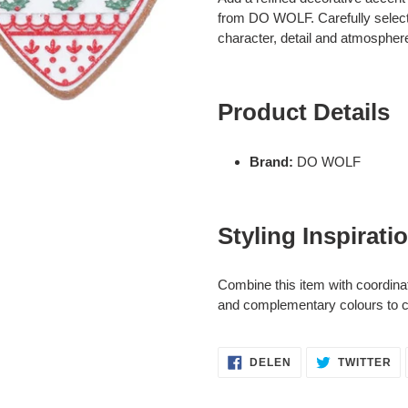
aan
from DO WOLF. Carefully selecte
je
character, detail and atmosphere 
winkelwagen
Product Details
Brand:
DO WOLF
Styling Inspirati
Combine this item with coordina
and complementary colours to cr
DELEN
TW
DELEN
TWITTER
OP
OP
FACEBOOK
TW